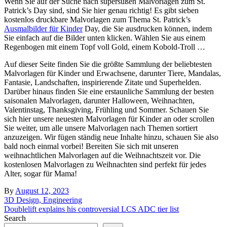
Wenn Sie auf der Suche nach supersüßen Malvorlagen zum St.
Patrick’s Day sind, sind Sie hier genau richtig! Es gibt sieben
kostenlos druckbare Malvorlagen zum Thema St. Patrick’s
Ausmalbilder für Kinder
Day, die Sie ausdrucken können, indem
Sie einfach auf die Bilder unten klicken. Wählen Sie aus einem
Regenbogen mit einem Topf voll Gold, einem Kobold-Troll …
Auf dieser Seite finden Sie die größte Sammlung der beliebtesten
Malvorlagen für Kinder und Erwachsene, darunter Tiere, Mandalas,
Fantasie, Landschaften, inspirierende Zitate und Superhelden.
Darüber hinaus finden Sie eine erstaunliche Sammlung der besten
saisonalen Malvorlagen, darunter Halloween, Weihnachten,
Valentinstag, Thanksgiving, Frühling und Sommer. Schauen Sie
sich hier unsere neuesten Malvorlagen für Kinder an oder scrollen
Sie weiter, um alle unsere Malvorlagen nach Themen sortiert
anzuzeigen. Wir fügen ständig neue Inhalte hinzu, schauen Sie also
bald noch einmal vorbei! Bereiten Sie sich mit unseren
weihnachtlichen Malvorlagen auf die Weihnachtszeit vor. Die
kostenlosen Malvorlagen zu Weihnachten sind perfekt für jedes
Alter, sogar für Mama!
By
August 12, 2023
Post
3D Design, Engineering
Doublelift explains his controversial LCS ADC tier list
navigation
Search