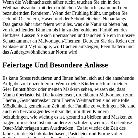
Wenn die Weihnachtszeit näher rückt, tauchen Sie ein in den
Weihnachtszauber mit dem fröhlichen Weihnachtsmann und den
bezaubernden Rentieren. Wenn der Frühling blüht, umgeben Sie
sich mit Ostereiern, Hasen und der Schönheit eines Neuanfangs.
Das ganze Jahr über feiern wir alles, was die Natur zu bieten hat,
von leuchtenden Blumen bis hin zu den goldenen Farbtönen des
Herbstes. Lassen Sie sich überraschen und tauchen Sie ein in unsere
Schatzkammer an Malvorlagen-Themen. Betreten Sie das Reich der
Fantasie und Mythologie, wo Drachen aufsteigen, Feen flattern und
das Außergewöhnliche zur Norm wird.
Feiertage Und Besondere Anlässe
Es kann Stress reduzieren und Ihnen helfen, sich auf die anstehende
Aufgabe zu konzentrieren. Wenn meine Kinder mich mit meiner
64er-Buntstiftbox oder meinen Markern sehen, wissen sie, dass
Mama überlastet ist. Die kostenlosen, druckbaren Malvorlagen zum
Thema „Gesichtsmaske“ zum Thema Weihnachten sind eine tolle
Möglichkeit, gemeinsam Zeit mit der Familie zu verbringen. Sie sind
auch ein hervorragendes Hilfsmittel, um Ihren Kindern
beizubringen, wie wichtig es ist, gesund zu bleiben und Masken zu
tragen, um sich selbst und andere zu schützen, wenn… Kostenlose
Oster-Malvorlagen zum Ausdrucken Es ist wieder die Zeit des
Jahres, in der Schokoladenhasen, Pastelleier und Körbe voller