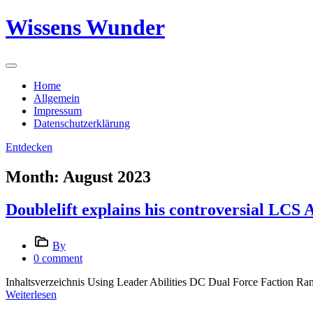
Skip
Wissens Wunder
to
content
Home
Allgemein
Impressum
Datenschutzerklärung
Entdecken
Month:
August 2023
Doublelift explains his controversial LCS A
By
0 comment
Inhaltsverzeichnis Using Leader Abilities DC Dual Force Faction Ran
Weiterlesen